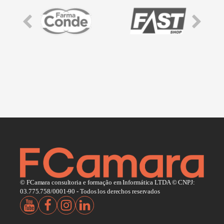
© FCamara consultoria e formação em Informática LTDA © CNPJ:
03.775.758/0001-90 - Todos los derechos reservados