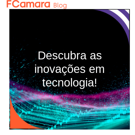
Skip
Open
Close
to
mobile
mobile
content
menu
menu
Descubra as
inovações em
tecnologia!