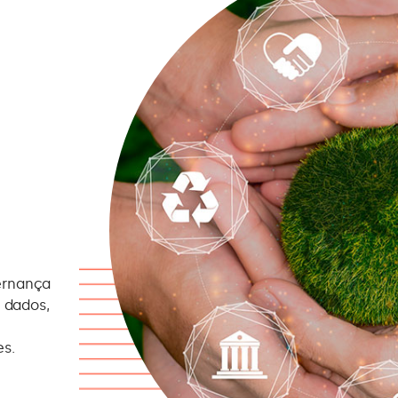
ernança
e dados,
es.