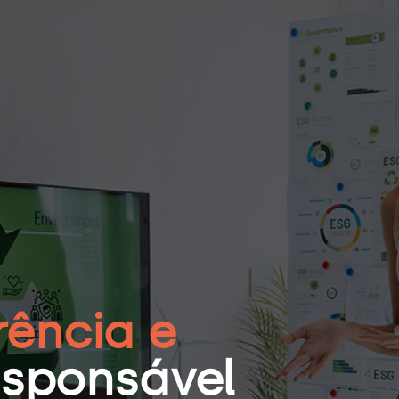
Business Studios
Saúde
ação
Varejo
e
Mercado Financeiro
e
Indústria
rência e
 & Engenharia
Seguros
Artificial
Logística e Transporte
esponsável