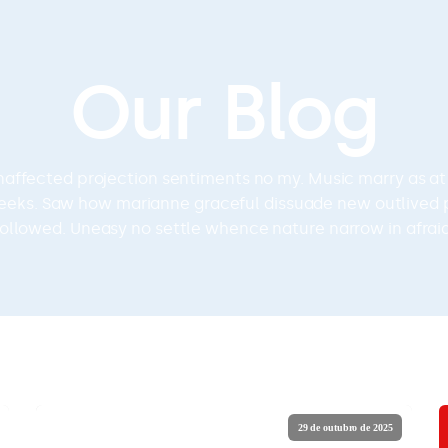
Our Blog
unaffected projection sentiments no my. Music marry as a
eeks. Saw how marianne graceful dissuade new outlived 
followed. Uneasy no settle whence nature narrow in afraid
Business Studios
Saúde
ação
Varejo
e
Mercado Financeiro
e
Indústria
 & Engenharia
Seguros
Artificial
Logística e Transporte
29 de outubro de 2025