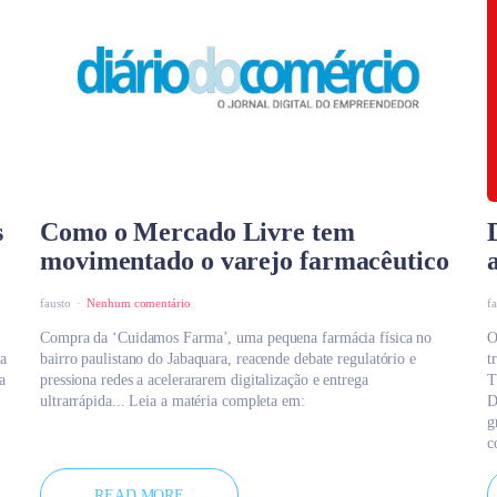
s
Como o Mercado Livre tem
movimentado o varejo farmacêutico
fausto
Nenhum comentário
f
Compra da ‘Cuidamos Farma’, uma pequena farmácia física no
O
 a
bairro paulistano do Jabaquara, reacende debate regulatório e
t
a
pressiona redes a acelerararem digitalização e entrega
T
ultrarrápida... Leia a matéria completa em:
D
g
c
READ MORE