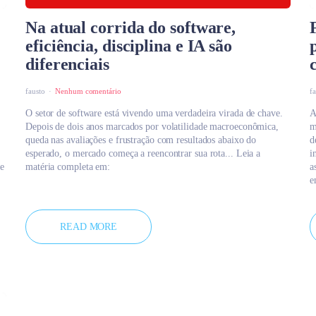
Na atual corrida do software,
eficiência, disciplina e IA são
diferenciais
fausto
Nenhum comentário
f
O setor de software está vivendo uma verdadeira virada de chave.
A
Depois de dois anos marcados por volatilidade macroeconômica,
m
queda nas avaliações e frustração com resultados abaixo do
d
esperado, o mercado começa a reencontrar sua rota... Leia a
i
te
matéria completa em:
a
e
READ MORE