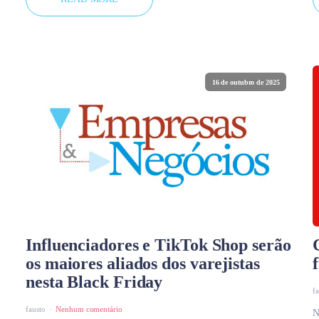
16 de outubro de 2025
Influenciadores e TikTok Shop serão
os maiores aliados dos varejistas
nesta Black Friday
f
fausto
Nenhum comentário
N