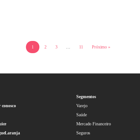
1
2
3
…
11
Próximo »
Segmentos
 conosco
Varejo
Saúde
uice
Mercado Financeiro
gueLaranja
Seguros