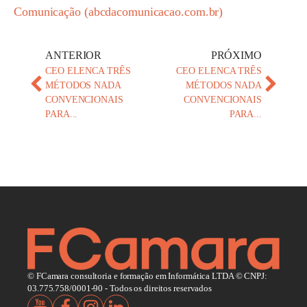
Comunicação (abcdacomunicacao.com.br)
ANTERIOR
PRÓXIMO
CEO ELENCA TRÊS
CEO ELENCA TRÊS
MÉTODOS NADA
MÉTODOS NADA
CONVENCIONAIS
CONVENCIONAIS
PARA...
PARA...
© FCamara consultoria e formação em Informática LTDA © CNPJ:
03.775.758/0001-90 - Todos os direitos reservados