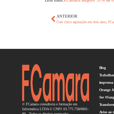
Leia mais:
FCamara adquire 51% da op
ANTERIOR
Com cinco aquisições em dois anos, FCa
Blog
Trabalhar
imprensa
Orange J
Ser #San
© FCamara consultoria e formação em
Transform
Informática LTDA © CNPJ: 03.775.758/0001-
Aviso ao 
90 - Todos os direitos reservados