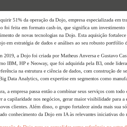
quirir 51% da operação da Dojo, empresa especializada em tr
o foi feita em formato cash-in, que significa um investimento
imento de novas tecnologias na Dojo. Esta aquisição fortalec
jo em estratégia de dados e análises ao seu robusto portfólio d
m 2019, a Dojo foi criada por Matheus Anversa e Gustavo Cast
mo IBM, HP e Neoway, que foi adquirida pela B3, onde lidera
erência na estrutura e ciência de dados, com construção de se
Big Data Analytics, com expertise em segmentos como manufatur
, a empresa passa então a combinar seus serviços com todo o
r a capilaridade nos negócios, gerar maior visibilidade para a
ovos clientes. Além disso, o grupo fortalece ainda mais sua só
nçado conhecimento da Dojo em IA às relevantes iniciativas do