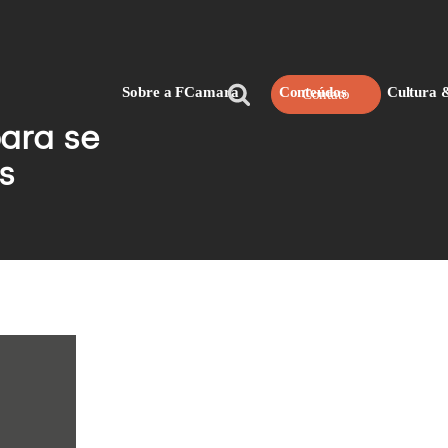
Pesquisar
Sobre a FCamara
Conteúdos
Cultura 
Contato
por:
ara se
s