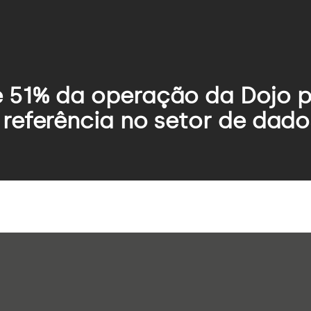
 51% da operação da Dojo p
referência no setor de dado
Business Studios
Saúde
ação
Varejo
e
Mercado Financeiro
e
Indústria
 & Engenharia
Seguros
Artificial
Logística e Transporte