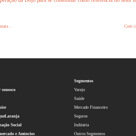
eração da Dojo para se consolidar como referência no setor 
mara...
Com ci
Segmentos
 conosco
Varejo
Saúde
uice
Mercado Financeiro
gueLaranja
Seguros
ação Social
Indústria
mercado e Anúncios
Outros Segmentos