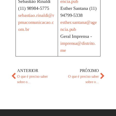
Sebastião Rinaldi
encia.pub
(11) 98984-5775
Esther Santana (11)
sebastiao.rinaldi@r
94799-5338
pmacomunicacao.c
esther.santana@age
om.br
ncia.pub
Geral Imprensa -
imprensa@distrito.
me
ANTERIOR
PRÓXIMO
O que é preciso saber
O que é preciso saber
sobre o...
sobre o...