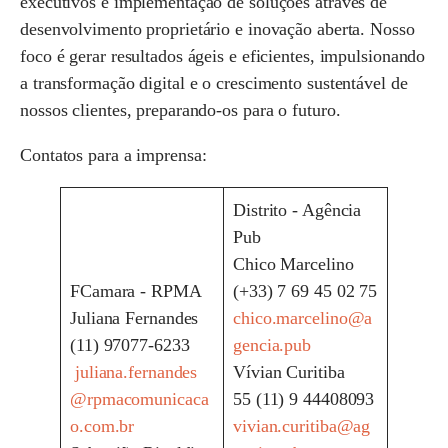
executivos e implementação de soluções através de
desenvolvimento proprietário e inovação aberta. Nosso
foco é gerar resultados ágeis e eficientes, impulsionando
a transformação digital e o crescimento sustentável de
nossos clientes, preparando-os para o futuro.
Contatos para a imprensa:
Distrito - Agência
Pub
Chico Marcelino
FCamara - RPMA
(+33) 7 69 45 02 75
Juliana Fernandes
chico.marcelino@a
(11) 97077-6233
gencia.pub
juliana.fernandes
Vívian Curitiba
@rpmacomunicaca
55 (11) 9 44408093
o.com.br
vivian.curitiba@ag