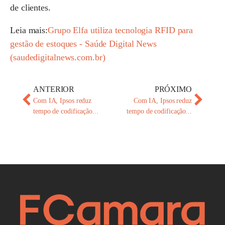
de clientes.
Leia mais:
Grupo Elfa utiliza tecnologia RFID para
gestão de estoques - Saúde Digital News
(saudedigitalnews.com.br)
ANTERIOR
PRÓXIMO
Com IA, Ipsos reduz
Com IA, Ipsos reduz
tempo de codificação...
tempo de codificação...