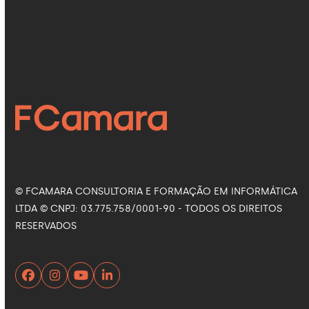
Siga nas Redes Sociais
Facebook
Instagram
LinkedIn
YouTube
© FCAMARA CONSULTORIA E FORMAÇÃO EM INFORMÁTICA
LTDA © CNPJ: 03.775.758/0001-90 - TODOS OS DIREITOS
RESERVADOS
Facebook
Instagram
YouTube
LinkedIn