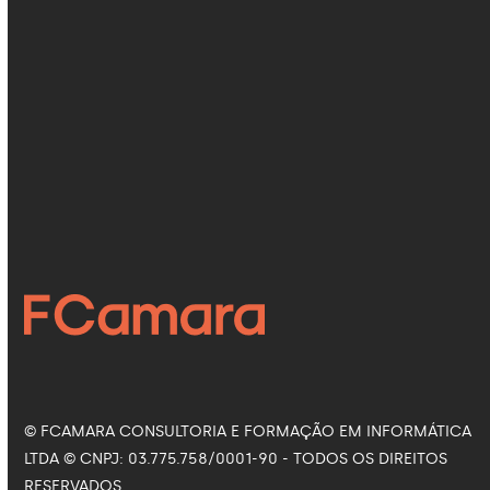
quando outras abordagens fazem
mais sentido
21 de julho de 2026
Como a Inteligência Artificial está
revolucionando a saúde
16 de julho de 2026
Siga nas Redes Sociais
Facebook
Instagram
LinkedIn
YouTube
© FCAMARA CONSULTORIA E FORMAÇÃO EM INFORMÁTICA
LTDA © CNPJ: 03.775.758/0001-90 - TODOS OS DIREITOS
RESERVADOS