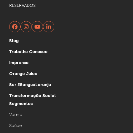
RESERVADOS
Facebook
Instagram
YouTube
LinkedIn
r.
o
Blog
Trabalhe Conosco
r
Imprensa
Orange Juice
o,
Ser #SangueLaranja
Transformação Social
m
Segmentos
Varejo
da
Saúde