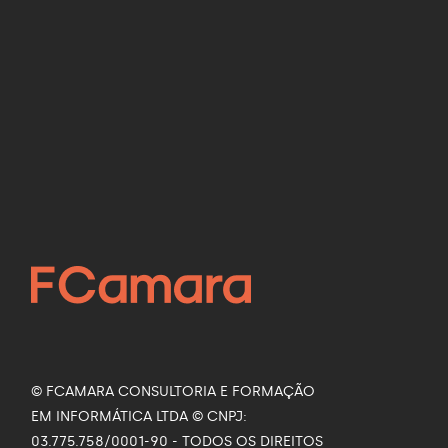
21 de julho de 2026
Como a Inteligência
Artificial está
revolucionando a saúde
16 de julho de 2026
Siga nas Redes Sociais
Facebook
Instagram
LinkedIn
YouTube
© FCAMARA CONSULTORIA E FORMAÇÃO
EM INFORMÁTICA LTDA © CNPJ:
03.775.758/0001-90 - TODOS OS DIREITOS