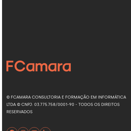
Como a Inteligência Artificial está
revolucionando a saúde
16 de julho de 2026
Siga nas Redes Sociais
Facebook
Instagram
LinkedIn
YouTube
© FCAMARA CONSULTORIA E FORMAÇÃO EM INFORMÁTICA
LTDA © CNPJ: 03.775.758/0001-90 - TODOS OS DIREITOS
RESERVADOS