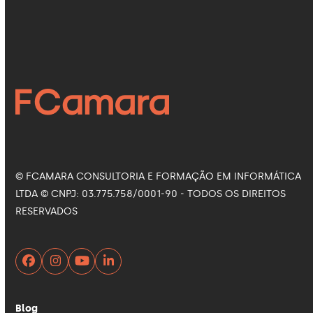
Siga nas Redes Sociais
Facebook
Instagram
LinkedIn
YouTube
© FCAMARA CONSULTORIA E FORMAÇÃO EM INFORMÁTICA
LTDA © CNPJ: 03.775.758/0001-90 - TODOS OS DIREITOS
RESERVADOS
Facebook
Instagram
YouTube
LinkedIn
Blog