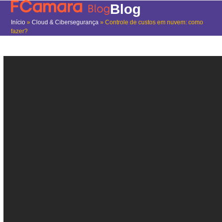
Skip
Open
Close
Blog
to
mobile
mobile
Início
»
Cloud & Cibersegurança
»
Controle de custos em nuvem: como
content
fazer?
menu
menu
Controle de custos em
nuvem: como fazer?