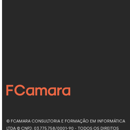
Fine tuning de LLM: quando investir e
quando outras abordagens fazem
mais sentido
21 de julho de 2026
Como a Inteligência Artificial está
revolucionando a saúde
16 de julho de 2026
Siga nas Redes Sociais
Facebook
Instagram
LinkedIn
YouTube
© FCAMARA CONSULTORIA E FORMAÇÃO EM INFORMÁTICA
LTDA © CNPJ: 03.775.758/0001-90 - TODOS OS DIREITOS