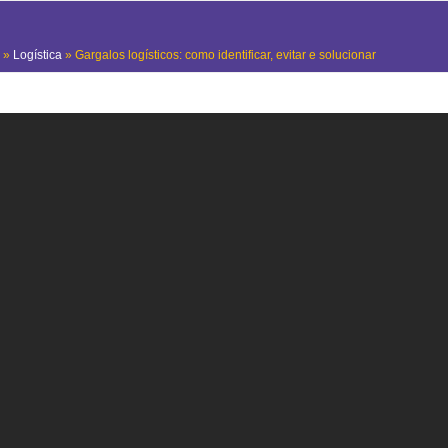
»
Logística
»
Gargalos logísticos: como identificar, evitar e solucionar
O que está procurando?
Search