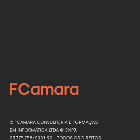
da
21 de julho de 2026
Como a Inteligência
Artificial está
revolucionando a saúde
16 de julho de 2026
Siga nas Redes Sociais
os
Facebook
Instagram
LinkedIn
YouTube
 da
© FCAMARA CONSULTORIA E FORMAÇÃO
EM INFORMÁTICA LTDA © CNPJ:
03.775.758/0001-90 - TODOS OS DIREITOS